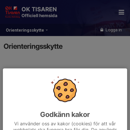
OK TISAREN
Officiell hemsida
Logga in
Orienteringsskytte
Orienteringsskytte
Godkänn kakor
Vi använder oss av kakor (cookies) för att vår
webbplats ska fungera bra för dig. De används