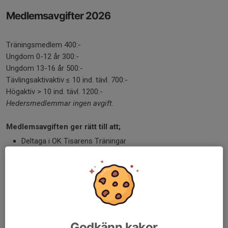
Medlemsavgifter 2026
Träningsmedlem 400:-
Ungdom 0-12 år 300:-
Ungdom 13-16 år 500:-
Tävlingsaktivaktiv ≤ 10 ind. tävl. 700:-
Högaktiv > 10 ind. tävl. 1200:-
Hedersmedlemmar ingen avgift.
Medlemsavgiften ger rätt till att;
Deltaga i OK Tisarens Träningar
Duscha och bada bastu i Klubbstugan
Rabatt på hyra av klubbstugan
Utnyttja klubbens kartor utan kostnad
Deltaga i OK Tisarens övriga aktiviteter
Stödmedlem 200:-
Godkänn kakor
Tävlingsdeltagande