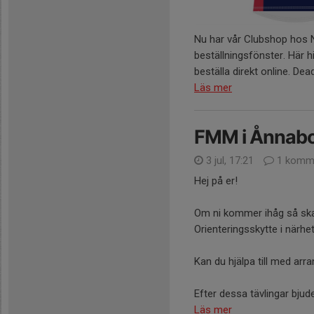
Nu har vår Clubshop hos 
beställningsfönster. Här h
beställa direkt online. Dea
Läs mer
FMM i Ånnab
3 jul, 17:21
1 komm
Hej på er!
Om ni kommer ihåg så ska
Orienteringsskytte i närh
Kan du hjälpa till med ar
Efter dessa tävlingar bjuder v
Läs mer