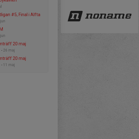
bykavlen
ul
ligan #5, Final i Alfta
jun
SM
jun
nträff 20 maj
 -
26 maj
nträff 20 maj
 -
11 maj