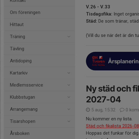
Kontakt
V.26 - V.33
Om föreningen
Tisdagsfika:
Inget organis
Städ:
De som tränar, städa
Hittaut
(Vill du se när det är din t
Träning
Tävling
Årsplaneri
Antidoping
Kartarkiv
Medlemsservice
Ny städ och fi
Klubbstugan
2027-04
Arrangemang
5 aug, 15:32
0 kom
Nu kommer en ny lista.
Tisarshopen
Städ och fikalista 2026-0
Hoppas det funkar för dig
Årsboken