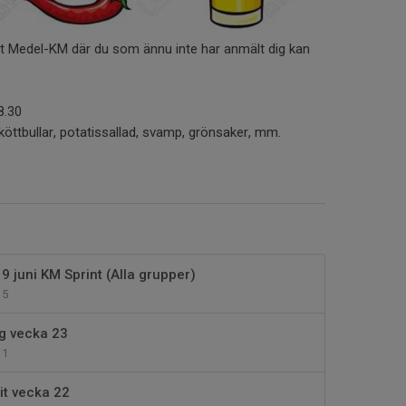
et Medel-KM där du som ännu inte har anmält dig kan
8.30
rv köttbullar, potatissallad, svamp, grönsaker, mm.
9 juni KM Sprint (Alla grupper)
5
ng vecka 23
1
it vecka 22