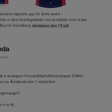
Noname öppnats upp för årets andra
ittar vi våra föreningskläder och produkter som vi kan
dline för beställning
söndagen den 19 juli
....
oda
entar
ll vi arrangera FörsvarsMaktsMästerskapet (FMM) i
eten av Ånnaboda den 1 september.
rangemanget?
i in till...