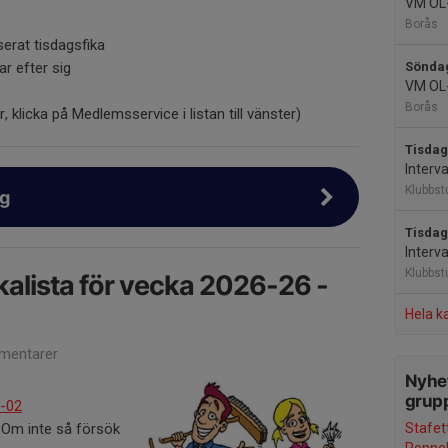
VM OL-
Borås
erat tisdagsfika
Söndag
r efter sig
VM OL-
Borås
ur, klicka på Medlemsservice i listan till vänster)
Tisdag
Interva
Klubbs
ng
Tisdag
Interva
Klubbs
kalista för vecka 2026-26 -
Hela k
mentarer
Nyhet
grup
8-02
Stafet
.Om inte så försök