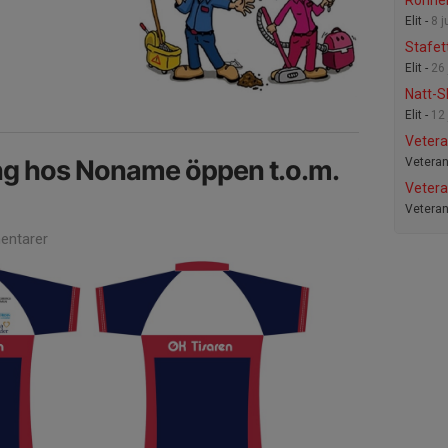
Ronne
Elit -
8 j
Stafett
Elit -
26 
Natt-
Elit -
12 
Vetera
ng hos Noname öppen t.o.m.
Veteran
Vetera
Veteran
ntarer