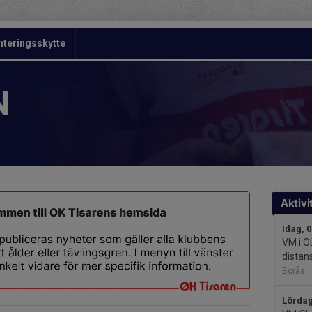
nteringsskytte
N
Aktivi
Idag, 
VM i O
distan
Borås
Lördag