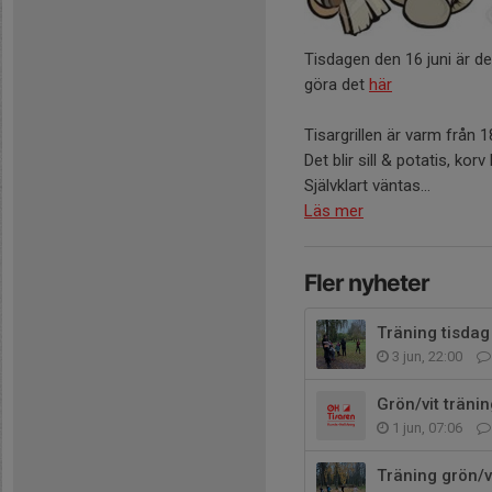
Tisdagen den 16 juni är d
göra det
här
Tisargrillen är varm från 1
Det blir sill & potatis, ko
Självklart väntas...
Läs mer
Fler nyheter
Träning tisdag 
3 jun, 22:00
Grön/vit träni
1 jun, 07:06
Träning grön/v