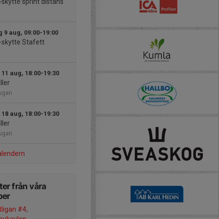
skytte sprint distans
 9 aug, 09:00-19:00
skytte Stafett
 11 aug, 18:00-19:30
ller
tugan
 18 aug, 18:00-19:30
ller
tugan
alendern
er från våra
per
tligan #4,