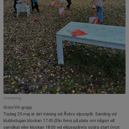
Orientering
Grön/Vit-grupp:
Tisdag 25 maj är det träning vid Åsbro eljusspår. Samling vid
klubbstugan klockan 17:45 (Elin finns på plats om någon vill
samåka) eller klockan 18:00 vid elljusspårets södra start (mot