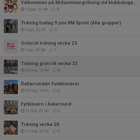
Välkommen på Midsommargrillning vid klubbstugan tisdagen den 16 juni
10 jun, 11:48
0
Träning tisdag 9 juni KM Sprint (Alla grupper)
3 jun, 22:00
5
Grön/vit träning vecka 23
1 jun, 07:06
1
Träning grön/vit vecka 22
24 maj, 15:49
8
Rallarrundan funktionärer
20 maj, 19:41
6
Fyrklövern i Askersund
13 maj, 22:43
2
Träning vecka 20
11 maj, 07:32
5