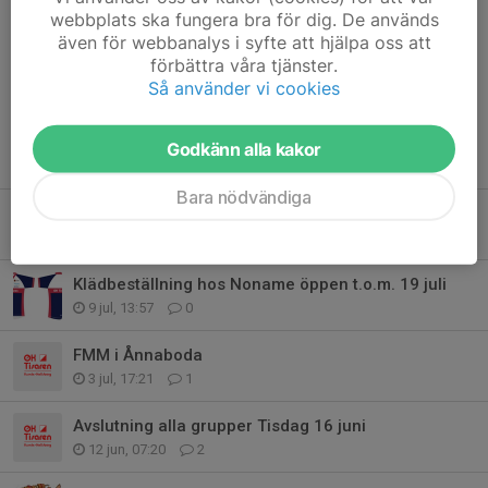
Anders O
26 maj, 16:04
webbplats ska fungera bra för dig. De används
Algot har blivit sjuk så han kommer inte :(
även för webbanalys i syfte att hjälpa oss att
förbättra våra tjänster.
Så använder vi cookies
Godkänn alla kakor
Tidigare nyheter
Bara nödvändiga
Ny städ och fikalista för vecka 2026-26 - 2027-04
5 aug, 15:32
0
Klädbeställning hos Noname öppen t.o.m. 19 juli
9 jul, 13:57
0
FMM i Ånnaboda
3 jul, 17:21
1
Avslutning alla grupper Tisdag 16 juni
12 jun, 07:20
2