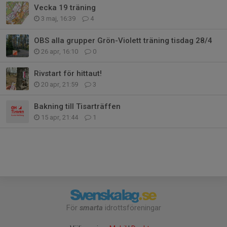
Vecka 19 träning
3 maj, 16:39
4
OBS alla grupper Grön-Violett träning tisdag 28/4
26 apr, 16:10
0
Rivstart för hittaut!
20 apr, 21:59
3
Bakning till Tisarträffen
15 apr, 21:44
1
För
smarta
idrottsföreningar