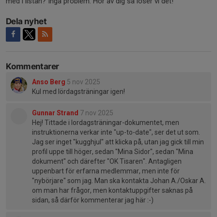
med i listan? Inga problem. Hör av dig så löser vi det!
Dela nyhet
Kommentarer
Anso Berg
5 nov 2025
Kul med lördagsträningar igen!
Gunnar Strand
7 nov 2025
Hej! Tittade i lordagsträningar-dokumentet, men
instruktionerna verkar inte "up-to-date", ser det ut som.
Jag ser inget "kugghjul" att klicka på, utan jag gick till min
profil uppe till höger, sedan "Mina Sidor", sedan "Mina
dokument" och därefter "OK Tisaren". Antagligen
uppenbart för erfarna medlemmar, men inte för
"nybörjare" som jag. Man ska kontakta Johan A./Oskar A.
om man har frågor, men kontaktuppgifter saknas på
sidan, så därför kommenterar jag här :-)