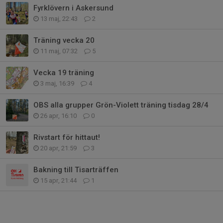
Fyrklövern i Askersund
13 maj, 22:43
2
Träning vecka 20
11 maj, 07:32
5
Vecka 19 träning
3 maj, 16:39
4
OBS alla grupper Grön-Violett träning tisdag 28/4
26 apr, 16:10
0
Rivstart för hittaut!
20 apr, 21:59
3
Bakning till Tisarträffen
15 apr, 21:44
1