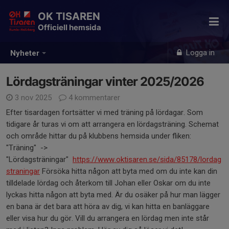
OK TISAREN
Officiell hemsida
Logga in
Nyheter
Lördagsträningar vinter 2025/2026
3 nov 2025
4 kommentarer
Efter tisardagen fortsätter vi med träning på lördagar. Som
tidigare år turas vi om att arrangera en lördagsträning. Schemat
och område hittar du på klubbens hemsida under fliken:
"Träning" ->
"Lördagsträningar"
https://www.oktisaren.se/sida/85178/lordag
straningar
Försöka hitta någon att byta med om du inte kan din
tilldelade lördag och återkom till Johan eller Oskar om du inte
lyckas hitta någon att byta med. Är du osäker på hur man lägger
en bana är det bara att höra av dig, vi kan hitta en banläggare
eller visa hur du gör. Vill du arrangera en lördag men inte står