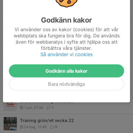
Klädbeställning hos Noname öppen t.o.m. 19 juli
9 jul, 13:57
0
Godkänn kakor
FMM i Ånnaboda
Vi använder oss av kakor (cookies) för att vår
3 jul, 17:21
1
webbplats ska fungera bra för dig. De används
även för webbanalys i syfte att hjälpa oss att
Avslutning alla grupper Tisdag 16 juni
förbättra våra tjänster.
12 jun, 07:20
2
Så använder vi cookies
Välkommen på Midsommargrillning vid klubbstugan tisdagen den 16 juni
10 jun, 11:48
0
Godkänn alla kakor
Träning tisdag 9 juni KM Sprint (Alla grupper)
Bara nödvändiga
3 jun, 22:00
5
Grön/vit träning vecka 23
1 jun, 07:06
1
Träning grön/vit vecka 22
24 maj, 15:49
8