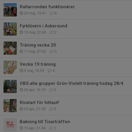
Rallarrundan funktionärer
20 maj, 19:41
6
Fyrklövern i Askersund
13 maj, 22:43
2
Träning vecka 20
11 maj, 07:32
5
Vecka 19 träning
3 maj, 16:39
4
OBS alla grupper Grön-Violett träning tisdag 28/4
26 apr, 16:10
0
Rivstart för hittaut!
20 apr, 21:59
3
Bakning till Tisarträffen
15 apr, 21:44
1