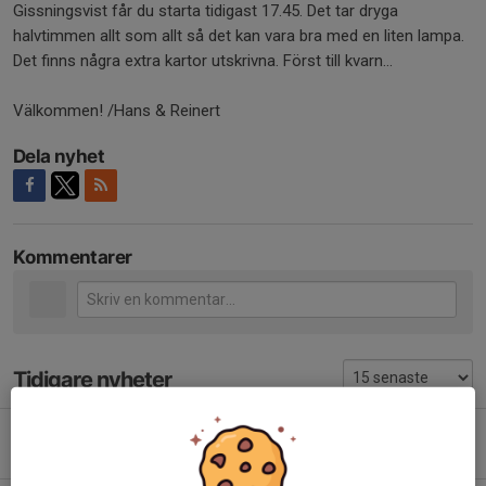
Gissningsvist får du starta tidigast 17.45. Det tar dryga
halvtimmen allt som allt så det kan vara bra med en liten lampa.
Det finns några extra kartor utskrivna. Först till kvarn...
Välkommen! /Hans & Reinert
Dela nyhet
Kommentarer
Tidigare nyheter
Ny städ och fikalista för vecka 2026-26 - 2027-04
Igår, 15:32
0