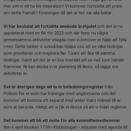
mer om ni vill ha lite inspiration! Vi kommer fortsätta att prata
om detta framåt i föreningen då det är fint när alla bidrar.
Vi har beslutat att fortsätta använda årshjulet
och det är nu
uppdaterat med en flik för 2025 och där finns nu några
gemensamma aktiviteter inlagda men vi behöver er hjälp att fylla
i mer. Detta tänker vi också kan hjälpa oss att se vilka tävlingar
som prioriteras och inspirera fler Tisare att åka till samma
tävlingar. Samt att det är en bra översikt att se vad som händer
framöver. Ni kan skicka in er planering till Anso, så läggs era
aktiviteter in.
Det är återigen dags att ta in belastningsregister
från
Polisen för er som har träningar med ungdomarna och det
kommer att komma ett separat mejl under mars månad till er
som är berörda. Viktigt att vi får in dessa så att vi följer reglerna.
Det kommer att bli ett möte för alla kommittémedlemmar
den 6 april klockan 17.00 i Klubbstugan - inbjudan med agenda till