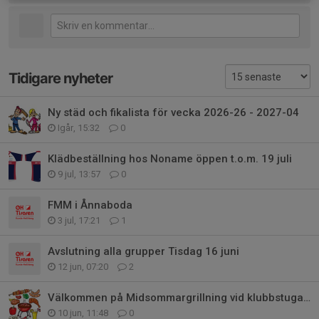
Tidigare nyheter
Ny städ och fikalista för vecka 2026-26 - 2027-04
Igår, 15:32
0
Klädbeställning hos Noname öppen t.o.m. 19 juli
9 jul, 13:57
0
FMM i Ånnaboda
3 jul, 17:21
1
Avslutning alla grupper Tisdag 16 juni
12 jun, 07:20
2
Välkommen på Midsommargrillning vid klubbstugan tisdagen den 16 juni
10 jun, 11:48
0