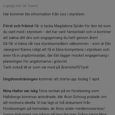
Logotyp över OK Tisaren
Här kommer lite information från oss i styrelsen.
Först och främst
får vi tacka Magdalena Sjödin för den tid som
du varit med i styrelsen - det har varit fantastiskt och vi kommer
att sakna ditt driv och engagemang du haft genom åren!
Så får vi hälsa vår nya styrelsemedlem välkommen - som är Elin
Janegren! Känns roligt att få in Elins kompetens i styrelsen och
även få in ungdomssidan, där Elin lägger mycket engagemang i
planeringen för ungdomarna i grön/vit.
Tack också till er som var med på årsmötet!STyrel
Ungdomsträningen
kommer att starta upp tisdag 1 april.
Nina Hallor var iväg
förra veckan på en föreläsning som
Hallsbergs kommun anordnade, där Aron Schoug pratade om
att motivera ideella. Vi har lagt ut två dokument från
föreläsningen på hemsidan, de finns under medlemsservice/
övriga dokument om någon vill läsa lite mer. Fråga gärna Nina