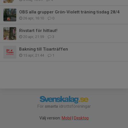
OBS alla grupper Grön-Violett träning tisdag 28/4
26 apr, 16:10
0
Rivstart för hittaut!
20 apr, 21:59
3
Bakning till Tisarträffen
15 apr, 21:44
1
För
smarta
idrottsföreningar
Välj version:
Mobil
|
Desktop