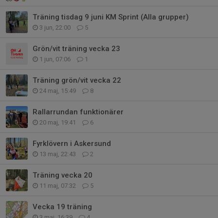
Träning tisdag 9 juni KM Sprint (Alla grupper)
3 jun, 22:00
5
Grön/vit träning vecka 23
1 jun, 07:06
1
Träning grön/vit vecka 22
24 maj, 15:49
8
Rallarrundan funktionärer
20 maj, 19:41
6
Fyrklövern i Askersund
13 maj, 22:43
2
Träning vecka 20
11 maj, 07:32
5
Vecka 19 träning
3 maj, 16:39
4