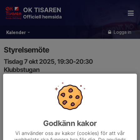
OK TISAREN
Officiell hemsida
Logga in
Kalender
Styrelsemöte
Tisdag 7 okt 2025, 19:30-20:30
Klubbstugan
Samling: 19:30, Klubbstugan
Oktober månads styrelsemöte. Kallelse kommer via
mejl.
Godkänn kakor
Vi använder oss av kakor (cookies) för att vår
webbplats ska fungera bra för dig. De används