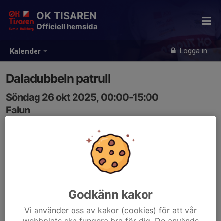
OK TISAREN
Officiell hemsida
Logga in
Kalender
Daladubbeln patrull
Söndag 26 okt 2025, 00:00-15:00
Falun
Samling: 00:00
eventor.orientering.se/Events/Show/47755
Godkänn kakor
Vi använder oss av kakor (cookies) för att vår
webbplats ska fungera bra för dig. De används