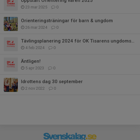
Uppstart Orientering våren 2025
23 mar 2025
0
Orienteringsträningar för barn & ungdom
26 mar 2024
0
Tävlingsplanering 2024 för OK Tisarens ungdomsgrupp
4 feb 2024
0
Äntligen!
5 apr 2023
0
Idrottens dag 30 september
2 nov 2022
0