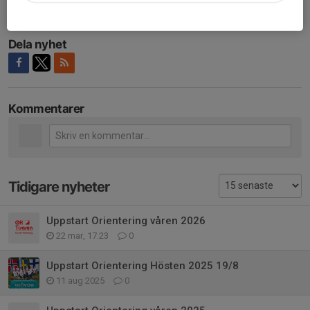
Varmt välkomna/ Ledarna
Dela nyhet
Kommentarer
Tidigare nyheter
Uppstart Orientering våren 2026
22 mar, 17:23
0
Uppstart Orientering Hösten 2025 19/8
11 aug 2025
0