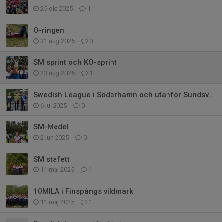
25 okt 2025
1
O-ringen
31 aug 2025
0
SM sprint och KO-sprint
23 aug 2025
1
Swedish League i Söderhamn och utanför Sundsvall
6 jul 2025
0
SM-Medel
2 jun 2025
0
SM stafett
11 maj 2025
1
10MILA i Finspångs vildmark
11 maj 2025
1