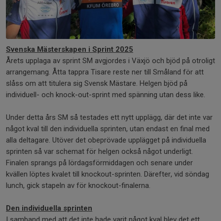
Svenska Mästerskapen i Sprint 2025
Årets upplaga av sprint SM avgjordes i Växjö och bjöd på otroligt
arrangemang. Åtta tappra Tisare reste ner till Småland för att
slåss om att titulera sig Svensk Mästare. Helgen bjöd på
individuell- och knock-out-sprint med spänning utan dess like.
Under detta års SM så testades ett nytt upplägg, där det inte var
något kval till den individuella sprinten, utan endast en final med
alla deltagare. Utöver det obeprövade upplägget på individuella
sprinten så var schemat för helgen också något underligt.
Finalen sprangs på lördagsförmiddagen och senare under
kvällen löptes kvalet till knockout-sprinten. Därefter, vid söndag
lunch, gick stapeln av för knockout-finalerna.
Den individuella sprinten
I samband med att det inte hade varit något kval blev det ett