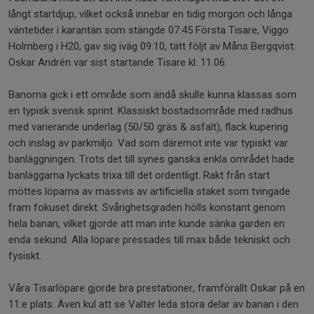
långt startdjup, vilket också innebar en tidig morgon och långa
väntetider i karantän som stängde 07:45 Första Tisare, Viggo
Holmberg i H20, gav sig iväg 09:10, tätt följt av Måns Bergqvist.
Oskar Andrén var sist startande Tisare kl. 11.06.
Banorna gick i ett område som ändå skulle kunna klassas som
en typisk svensk sprint. Klassiskt bostadsområde med radhus
med varierande underlag (50/50 gräs & asfalt), flack kupering
och inslag av parkmiljö. Vad som däremot inte var typiskt var
banläggningen. Trots det till synes ganska enkla området hade
banläggarna lyckats trixa till det ordentligt. Rakt från start
möttes löparna av massvis av artificiella staket som tvingade
fram fokuset direkt. Svårighetsgraden hölls konstant genom
hela banan, vilket gjorde att man inte kunde sänka garden en
enda sekund. Alla löpare pressades till max både tekniskt och
fysiskt.
Våra Tisarlöpare gjorde bra prestationer, framförallt Oskar på en
11:e plats. Även kul att se Valter leda stora delar av banan i den