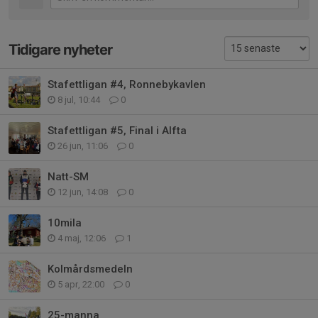
Tidigare nyheter
Stafettligan #4, Ronnebykavlen
8 jul, 10:44
0
Stafettligan #5, Final i Alfta
26 jun, 11:06
0
Natt-SM
12 jun, 14:08
0
10mila
4 maj, 12:06
1
Kolmårdsmedeln
5 apr, 22:00
0
25-manna