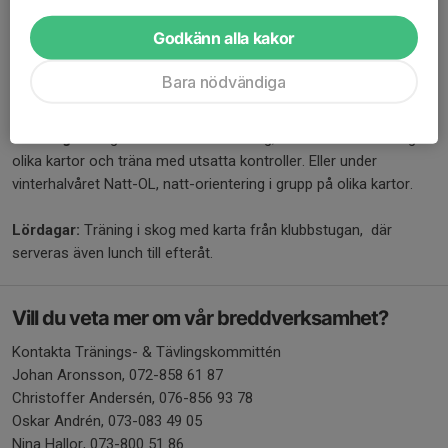
utomhus vid klubbstugan, beroende av årstid
Godkänn alla kakor
Tisdagar:
Intervaller med eliten (under vintern) eller vara med på
ungdomarnas teknikträning (övriga månader), det ordnas fika till i
Bara nödvändiga
klubbstugan efteråt som bjuder in till trevlig samvaro.
Torsdagar:
Ungdomarnas teknikträning, här brukar vi åka iväg till
olika kartor och träna med utsatta kontroller. Eller under
vinterhalvåret Natt-OL, natt-orientering i grupp på olika kartor.
Lördagar:
Träning i skog med karta från klubbstugan, där
serveras även lunch till efteråt.
Vill du veta mer om vår breddverksamhet?
Kontakta Tränings- & Tävlingskommittén
Johan Aronsson, 072-858 61 87
Christoffer Andersén, 076-856 93 78
Oskar Andrén, 073-083 49 05
Nina Hallor, 073-800 51 86