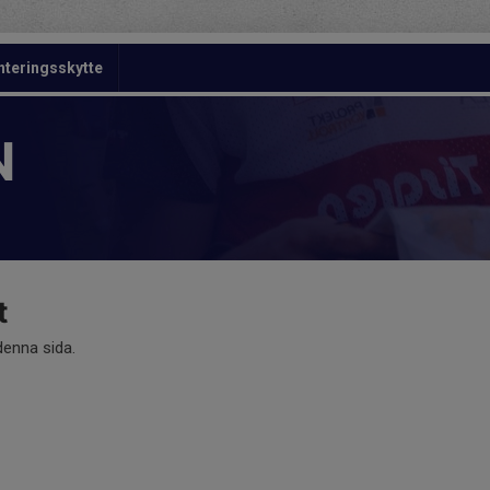
nteringsskytte
N
t
 denna sida.