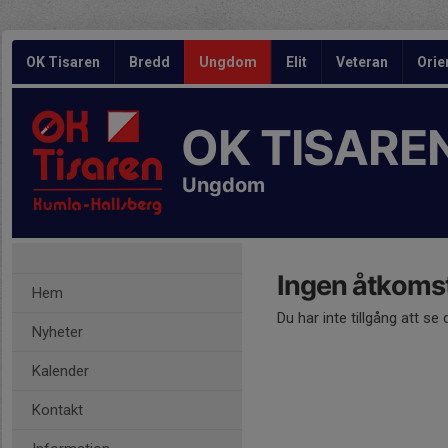
OK Tisaren
Bredd
Ungdom
Elit
Veteran
Orie
OK TISARE
Ungdom
Ingen åtkoms
Hem
Du har inte tillgång att se
Nyheter
Kalender
Kontakt