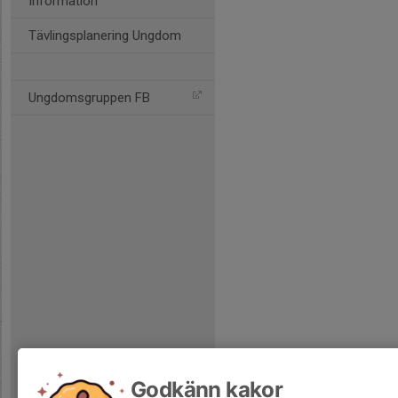
Information
Tävlingsplanering Ungdom
Ungdomsgruppen FB
Godkänn kakor