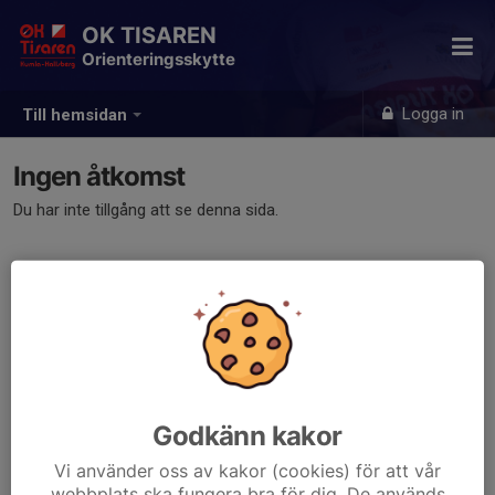
OK TISAREN
Orienteringsskytte
Logga in
Till hemsidan
Ingen åtkomst
Du har inte tillgång att se denna sida.
Godkänn kakor
Vi använder oss av kakor (cookies) för att vår
webbplats ska fungera bra för dig. De används